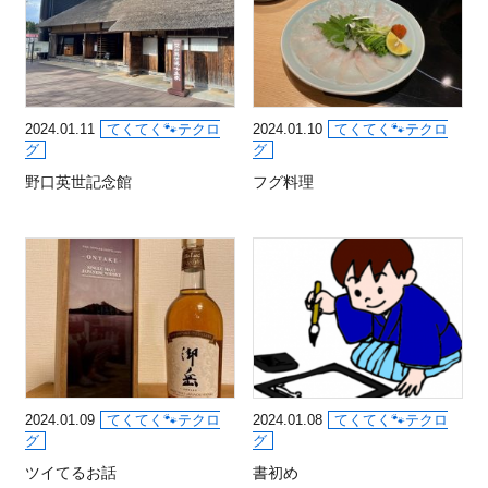
2024.01.11
てくてく🐾テクロ
2024.01.10
てくてく🐾テクロ
グ
グ
野口英世記念館
フグ料理
2024.01.09
てくてく🐾テクロ
2024.01.08
てくてく🐾テクロ
グ
グ
ツイてるお話
書初め